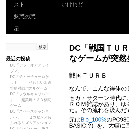
スト
いけれど…
魅惑の惑
星
DC「戦国ＴＵ
なゲームが突然
最近の投稿
DC「デッドオアアライ
ブ２」
戦国ＴＵＲＢ
DC「チューチューロケ
ット」 せわしい水道
なんで、こんな得体の
管的対戦パズルゲーム
DC「ソウルキャリパー
セガ・サターン時代に
」 超美麗の３Ｄ格闘
ＲＯＭ雑誌があり、ゆ
ゲーム
た。その流れを汲んだ
DC「スペースチャンネ
ル５」 セガセンスあ
元は
Bio_100%
のPC9
ふれるリズムアクション
BASIC!?）を、大幅
DC「シェンムー 第２