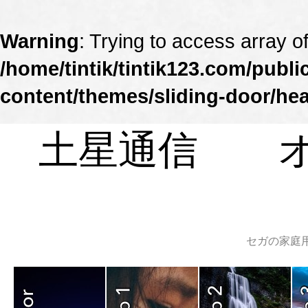
Warning
: Trying to access array of
/home/tintik/tintik123.com/publ
content/themes/sliding-door/he
土星通信 オ
セガの家庭