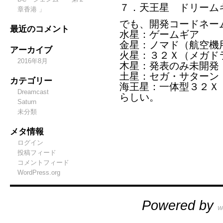
７．天王星 ドリーム
章香港 」
でも、開発コードネー
最近のコメント
水星：ゲームギア
金星：ノマド（航空機
アーカイブ
火星：３２Ｘ（メガド
2016年8月
木星：発表のみ未開発
土星：セガ・サターン
カテゴリー
海王星：一体型３２Ｘ
Dreamcast
らしい。
Saturn
未分類
メタ情報
ログイン
投稿フィード
コメントフィード
WordPress.org
Powered by
W