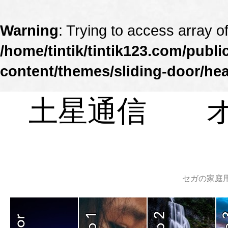
Warning
: Trying to access array of
/home/tintik/tintik123.com/publ
content/themes/sliding-door/he
土星通信 オ
セガの家庭