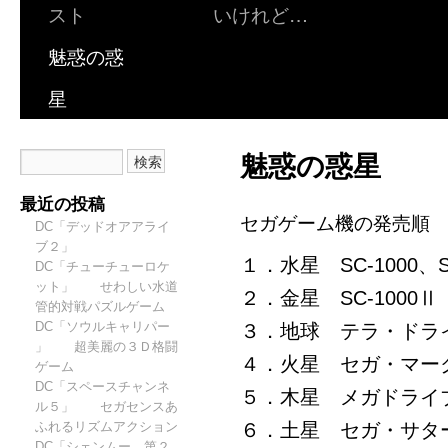
スト
いけれど…
魅惑の惑
星
魅惑の惑星
最近の投稿
セガゲーム機の発売順
DC「デッドオアアライ
ブ２」
１．水星 SC-1000、SC
DC「チューチューロケ
ット」 せわしい水道
２．金星 SC-1000Ⅱ
管的対戦パズルゲーム
DC「ソウルキャリパー
３．地球 テラ・ドラ
」 超美麗の３Ｄ格闘
４．火星 セガ・マー
ゲーム
DC「スペースチャンネ
５．木星 メガドライ
ル５」 セガセンスあ
ふれるリズムアクション
６．土星 セガ・サタ
DC「シェンムー 第２